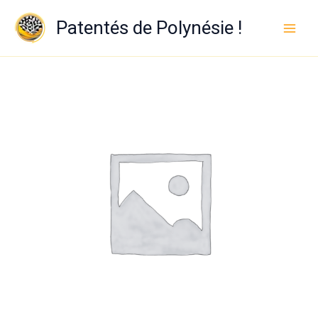
Aller
au
Patentés de Polynésie !
contenu
quantité
de
Infinitiy