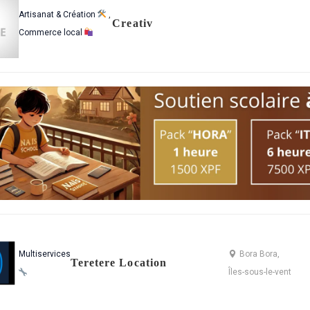
Artisanat & Création
,
Creativ
Commerce local
Multiservices
Bora Bora,
Teretere Location
Îles-sous-le-vent