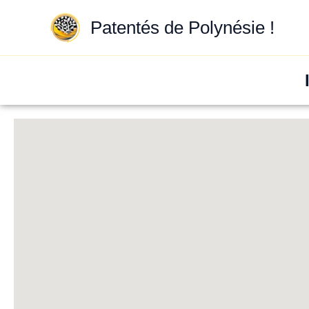
Aller
au
Patentés de Polynésie !
contenu