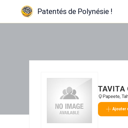
Aller
au
Patentés de Polynésie !
contenu
TAVITA
Papeete, Tah
Ajouter 