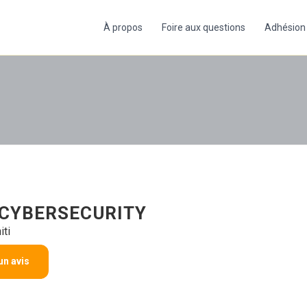
À propos
Foire aux questions
Adhésion
 CYBERSECURITY
iti
Voir sur la carte
un avis