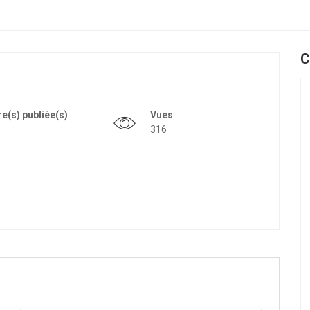
C
re(s) publiée(s)
Vues
316